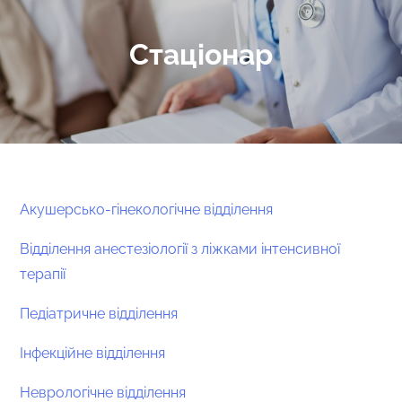
Стаціонар
Акушерсько-гінекологічне відділення
Відділення анестезіології з ліжками інтенсивної
терапії
Педіатричне відділення
Інфекційне відділення
Неврологічне відділення