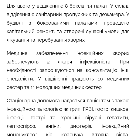
Для цього у
відділенні є 8 боксів,
14
палат.
У складі
відділення є санітарний пропускник та дезкамера. У
будівлі з боксованими палатами проведено
капітальний ремонт, та створені сучасні умови для
лікування та перебування хворих.
Медичне забезпечення інфекційних хворих
забезпечують 2 лікаря і
нфекціоніста.
При
необхідності запрошуються на консультацію інші
спеціалісти.
У відділенні працюють 10 медичних
сестер та 11 молодших медичних сестер.
Стаціонарна допомога надається пацієнтам з такою
інфекційною патологією як грип, ГРВІ, гострі кишкові
інфекції, гострі та хронічні вірусні гепатити,
лептоспіроз, ангіни, дифтерія, інфекційний
мононуклеоз, кір, краснуха, вітряна віспа,