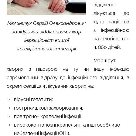
відділенні
лікується до
1500 пацієнтів
Мельничук Сергій Олександрович
з інфекційною
завідуючий відділенням, лікар
патологією, в т.
інфекціоніст вищої
ч. 860 дітей.
кваліфікаційної категорії
Маршрут
хворих з підозрою на ту чи іншу інфекцію
спрямований відразу до інфекційного відділення, в
окремі секції для лікування хворих на:
вірусні гепатити;
гострі кишкові захворювання
;
повітряно- крапельні інфекції
;
висококонтагіозні крапельні та
інші
особливо
небезпечні інфекції (ОНІ).