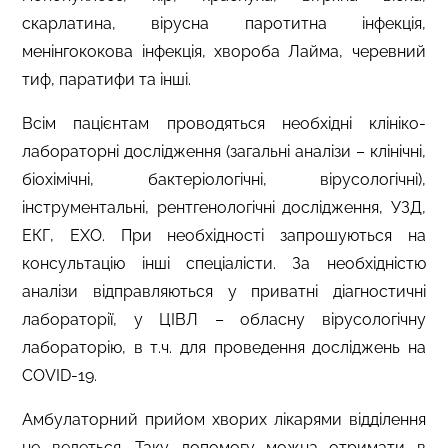
скарлатина, вірусна паротитна інфекція,
менінгококова інфекція, хвороба Лайма, черевний
тиф, паратифи та інші.
Всім пацієнтам проводяться необхідні клініко-
лабораторні дослідження (загальні аналізи – клінічні,
біохімічні, бактеріологічні, вірусологічні),
інструментальні, рентгенологічні дослідження, УЗД,
ЕКГ, ЕХО. При необхідності запрошуються на
консультацію інші спеціалісти.
За необхідністю
аналізи відправляються у приватні діагностичні
лабораторії
, у ЦІВЛ – обласну вірусологічну
лабораторію
, в т.ч.
для проведення досліджень на
COVID-19
.
Амбулаторний прийом хворих лікарями відділення
не ведеться. Таку допомогу можна отримати в