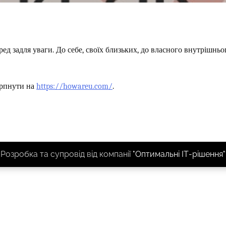
ед задля уваги. До себе, своїх близьких, до власного внутрішньо
ерпнути на
https://howareu.com/
.
Розробка та супровід від компанії
"Оптимальні ІТ-рішення"