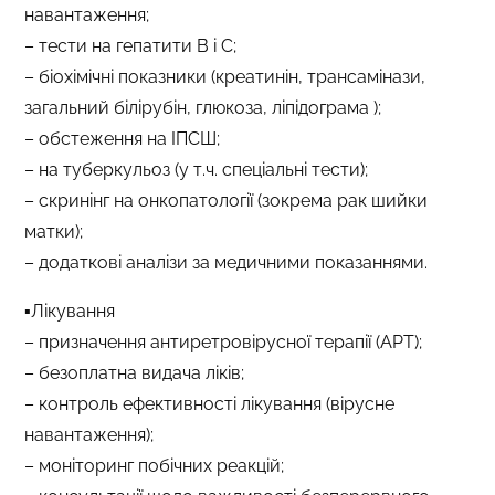
навантаження;
– тести на гепатити B і C;
– біохімічні показники (креатинін, трансамінази,
загальний білірубін, глюкоза, ліпідограма );
– обстеження на ІПСШ;
– на туберкульоз (у т.ч. спеціальні тести);
– скринінг на онкопатології (зокрема рак шийки
матки);
– додаткові аналізи за медичними показаннями.
▪️Лікування
– призначення антиретровірусної терапії (АРТ);
– безоплатна видача ліків;
– контроль ефективності лікування (вірусне
навантаження);
– моніторинг побічних реакцій;