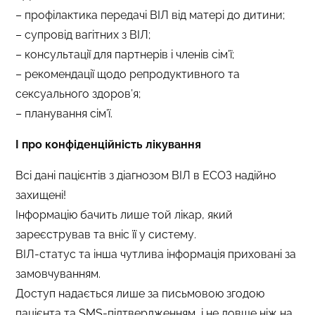
– профілактика передачі ВІЛ від матері до дитини;
– супровід вагітних з ВІЛ;
– консультації для партнерів і членів сім’ї;
– рекомендації щодо репродуктивного та
сексуального здоров’я;
– планування сім’ї.
І про конфіденційність лікування
Всі дані пацієнтів з діагнозом ВІЛ в ЕСОЗ надійно
захищені!
Інформацію бачить лише той лікар, який
зареєстрував та вніс її у систему.
ВІЛ-статус та інша чутлива інформація приховані за
замовчуванням.
Доступ надається лише за письмовою згодою
пацієнта та SMS-підтвердженням, і не довше ніж на