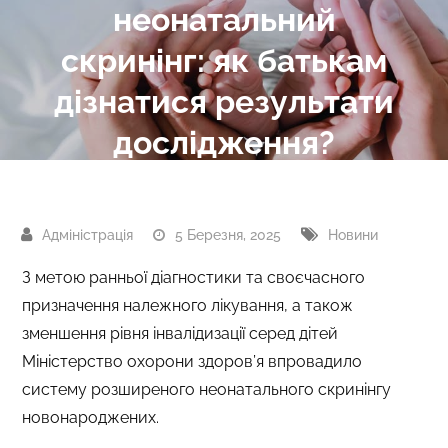
неонатальний
скринінг: як батькам
дізнатися результати
дослідження?
5 Березня, 2025
Новини
З метою ранньої діагностики та своєчасного
призначення належного лікування, а також
зменшення рівня інвалідизації серед дітей
Міністерство охорони здоров’я впровадило
систему розширеного неонатального скринінгу
новонароджених.