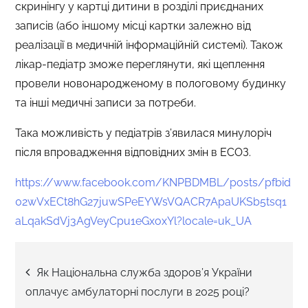
скринінгу у картці дитини в розділі приєднаних
записів (або іншому місці картки залежно від
реалізації в медичній інформаційній системі). Також
лікар-педіатр зможе переглянути, які щеплення
провели новонародженому в пологовому будинку
та інші медичні записи за потреби.
Така можливість у педіатрів з’явилася минулоріч
після впровадження відповідних змін в ЕСОЗ.
https://www.facebook.com/KNPBDMBL/posts/pfbid
02wVxECt8hG27juwSPeEYWsVQACR7ApaUKSb5tsq1
aLqakSdVj3AgVeyCpu1eGxoxYl?locale=uk_UA
Навігація
Як Національна служба здоров’я України
оплачує амбулаторні послуги в 2025 році?
записів