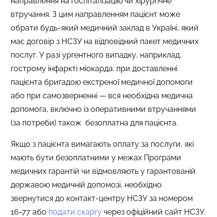
направлення на госпіталізацію чи хірургічне
втручання. З цим направленням пацієнт може
обрати будь-який медичний заклад в Україні, який
має договір з НСЗУ на відповідний пакет медичних
послуг. У разі ургентного випадку, наприклад,
гострому інфаркті міокарда: при доставленні
пацієнта бригадою екстреної медичної допомоги
або при самозверненні — вся необхідна медична
допомога, включно із оперативними втручаннями
(за потреби) також безоплатна для пацієнта.
Якщо з пацієнта вимагають оплату за послуги, які
мають бути безоплатними у межах Програми
медичних гарантій чи відмовляють у гарантованій
державою медичній допомозі, необхідно
звернутися до контакт-центру НСЗУ за номером
16-77 або
подати скаргу
через офіційний сайт НСЗУ.