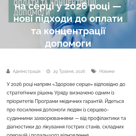
на серці у 2026 році —
нові підходи до оплати
та концентрації
допомоги
29 Травня, 2026
Новини
У 2026 році напрям «Здорове серце» відповідно до
стратегічних рішень Уряду визначено одним із
пріоритетів Програми медичних гарантій. Йдеться
про посилення допомоги людям із серцево-
судинними захворюваннями — від профілактики та
діагностики до лікування гострих станів, складних
операцій і подальшого відновлення.