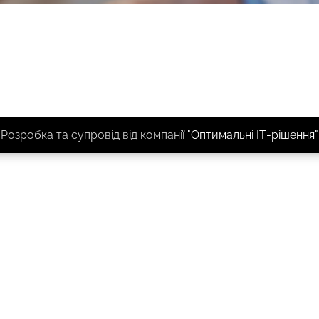
Розробка та супровід від компанії
"Оптимальні ІТ-рішення"