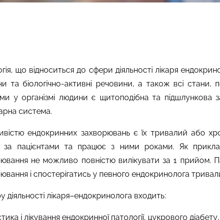
гія, що відноситься до сфери діяльності лікаря ендокри
и та біологічно-активні речовини, а також всі стани, 
ми у організмі людини є щитоподібна та підшлункова за
зарна система.
ивістю ендокринних захворювань є їх тривалий або хро
д за пацієнтами та працює з ними роками. Як прикла
ювання не можливо повністю вилікувати за 1 прийом. Па
ювання і спостерігатись у певного ендокринолога тривал
у діяльності лікаря–ендокринолога входить:
стика і лікування
ендокринної патології, цукрового діабету