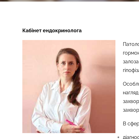
Кабінет ендокринолога
Патоло
гормон
залоза
гіпофі
Особл
нагля
захвор
захвор
В сфер
діагно