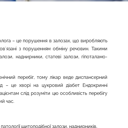
нолога – це порушення в залозах, що виробляють
пов`язані з порушенням обміну речовин. Такими
лози, наднирники, статеві залози, гіпоталамо-
нічний перебіг, тому лікар веде диспансерний
д – це хворі на цукровий діабет Ендокринні
цієнтам слід розуміти цю особливість перебігу
ий час.
,
патології щитоподібної залози, наднирників,